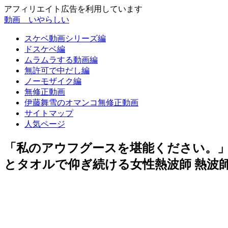
アフィリエイト広告を利用しています
動画 いやらしい
スケベ動画シリーズ編
ドスケベ編
ムラムラする動画編
無許可で中だし編
ノーモザイク編
無修正動画
伊藤舞雪のオマンコ無修正動画
サイトマップ
人気ページ
「私のアウフグースを堪能ください。」
とタオルで仰ぎ続ける女性熱波師 熱波師4年目