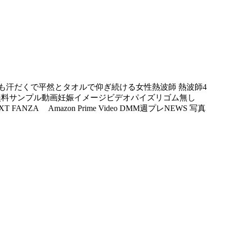
も汗だくで平然とタオルで仰ぎ続ける女性熱波師 熱波師4
だし無料サンプル動画妊娠イメージビデオパイズリゴム無し
NZA Amazon Prime Video DMM週プレNEWS 写真