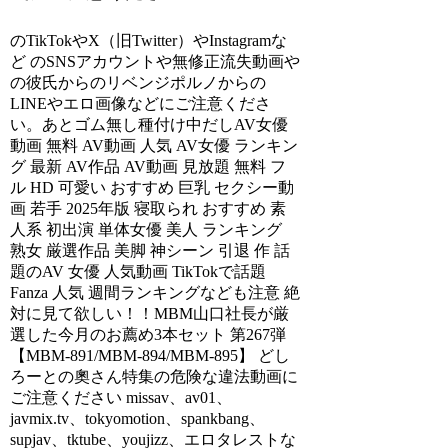
のTikTokやX（旧Twitter）やInstagramな
ど のSNSアカウントや無修正流失動画や
の彼氏からのリベンジポルノからの
LINEやエロ画像などにご注意くださ
い。あとゴム無し種付け中だしAV女優
動画 無料 AV動画 人気 AV女優 ランキン
グ 最新 AV作品 AV動画 見放題 無料 フ
ル HD 可愛い おすすめ 巨乳 セクシー動
画 若手 2025年版 寝取られ おすすめ 素
人系 初出演 単体女優 美人 ランキング
熟女 厳選作品 美脚 神シーン 引退 作 話
題のAV 女優 人気動画 TikTokで話題
Fanza 人気 週間ランキングなども注意 絶
対に見て欲しい！！MBM山口社長が厳
選した今月のお薦め3本セット 第267弾
【MBM-891/MBM-894/MBM-895】 どし
ろーとの奧さん特集の危険な違法動画に
ご注意ください missav、av01、
javmix.tv、tokyomotion、spankbang、
supjav、tktube、youjizz、エロタレストな