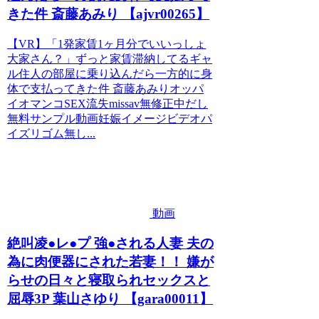
きた件 斎藤あみり 【ajvr00265】
【VR】「1発家賃1ヶ月分でいいっしょ
大家さん？」ずっと家賃滞納してるギャ
ル住人の部屋に乗り込んだら一方的に身
体で支払ってきた件 斎藤あみりオッパ
イオマンコSEX流失missav無修正中だし
無料サンプル動画妊娠イメージビデオパ
イズリゴム無し...
動画
絶叫凌●レ●プ 強●される人妻 夫の
為に肉便器にされた若妻！！ 嫌が
らせの日々と寝取られセックスと
屈辱3P 葉山さゆり 【gara00011】