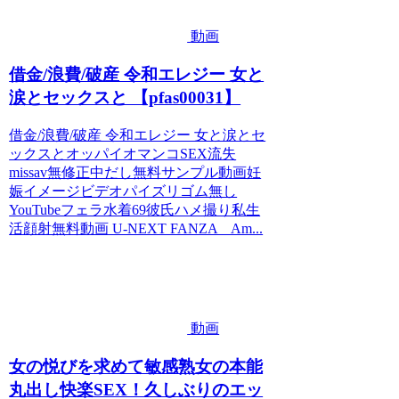
動画
借金/浪費/破産 令和エレジー 女と
涙とセックスと 【pfas00031】
借金/浪費/破産 令和エレジー 女と涙とセ
ックスとオッパイオマンコSEX流失
missav無修正中だし無料サンプル動画妊
娠イメージビデオパイズリゴム無し
YouTubeフェラ水着69彼氏ハメ撮り私生
活顔射無料動画 U-NEXT FANZA Am...
動画
女の悦びを求めて敏感熟女の本能
丸出し快楽SEX！久しぶりのエッ