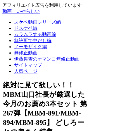
アフィリエイト広告を利用しています
動画 いやらしい
スケベ動画シリーズ編
ドスケベ編
ムラムラする動画編
無許可で中だし編
ノーモザイク編
無修正動画
伊藤舞雪のオマンコ無修正動画
サイトマップ
人気ページ
絶対に見て欲しい！！
MBM山口社長が厳選した
今月のお薦め3本セット 第
267弾【MBM-891/MBM-
894/MBM-895】 どしろー