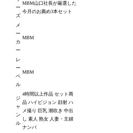
MBM山口社長が厳選した
ー
今月のお薦め3本セット
ズ
メ
ー
MBM
カ
ー
レ
ー
MBM
ベ
ル
4時間以上作品 セット商
ジ
品 ハイビジョン 顔射 ハ
ャ
メ撮り 巨乳 潮吹き 中出
ン
し 素人 熟女 人妻・主婦
ル
ナンパ