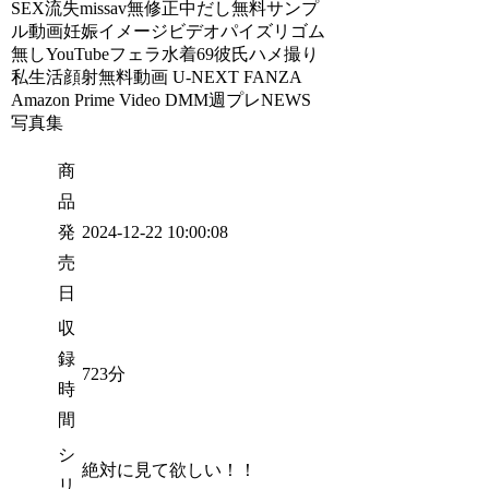
SEX流失missav無修正中だし無料サンプ
ル動画妊娠イメージビデオパイズリゴム
無しYouTubeフェラ水着69彼氏ハメ撮り
私生活顔射無料動画 U-NEXT FANZA
Amazon Prime Video DMM週プレNEWS
写真集
商
品
発
2024-12-22 10:00:08
売
日
収
録
723分
時
間
シ
絶対に見て欲しい！！
リ