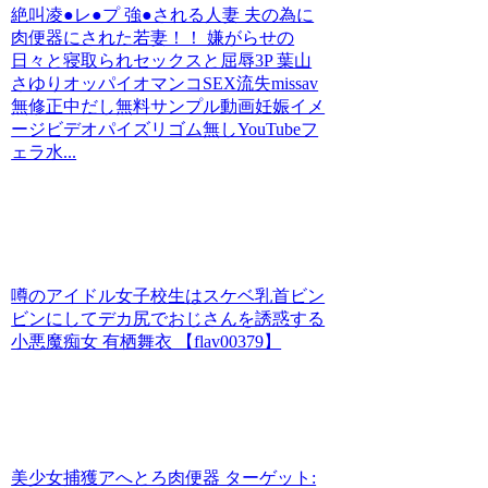
絶叫凌●レ●プ 強●される人妻 夫の為に
肉便器にされた若妻！！ 嫌がらせの
日々と寝取られセックスと屈辱3P 葉山
さゆりオッパイオマンコSEX流失missav
無修正中だし無料サンプル動画妊娠イメ
ージビデオパイズリゴム無しYouTubeフ
ェラ水...
噂のアイドル女子校生はスケベ乳首ビン
ビンにしてデカ尻でおじさんを誘惑する
小悪魔痴女 有栖舞衣 【flav00379】
美少女捕獲アへとろ肉便器 ターゲット: