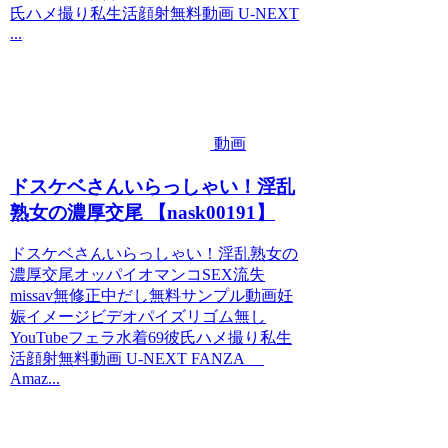
氏ハメ撮り私生活顔射無料動画 U-NEXT
...
動画
ドスケベさんいらっしゃい！淫乱
熟女の濃厚交尾 【nask00191】
ドスケベさんいらっしゃい！淫乱熟女の
濃厚交尾オッパイオマンコSEX流失
missav無修正中だし無料サンプル動画妊
娠イメージビデオパイズリゴム無し
YouTubeフェラ水着69彼氏ハメ撮り私生
活顔射無料動画 U-NEXT FANZA
Amaz...