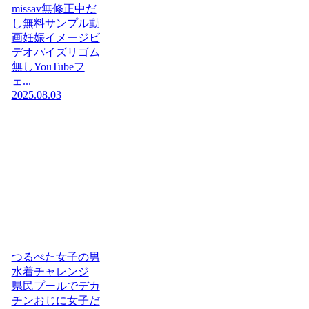
missav無修正中だ
し無料サンプル動
画妊娠イメージビ
デオパイズリゴム
無しYouTubeフ
ェ...
2025.08.03
つるぺた女子の男
水着チャレンジ
県民プールでデカ
チンおじに女子だ