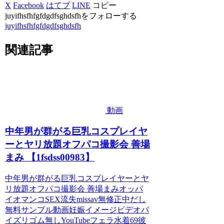
X
Facebook
はてブ
LINE
コピー
juyifhsfhfgfdgdfsghdsfhをフォローする
juyifhsfhfgfdgdfsghdsfh
関連記事
動画
中年男が群がる巨乳コスプレイヤ
ーとヤリ放題オフパコ撮影会 善場
まみ 【1fsdss00983】
中年男が群がる巨乳コスプレイヤーとヤ
リ放題オフパコ撮影会 善場まみオッパ
イオマンコSEX流失missav無修正中だし
無料サンプル動画妊娠イメージビデオパ
イズリゴム無しYouTubeフェラ水着69彼