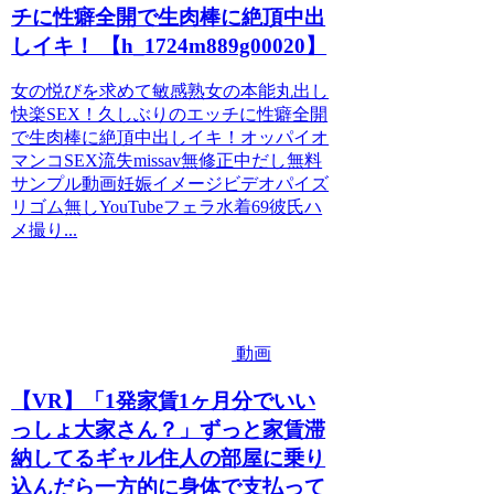
チに性癖全開で生肉棒に絶頂中出
しイキ！ 【h_1724m889g00020】
女の悦びを求めて敏感熟女の本能丸出し
快楽SEX！久しぶりのエッチに性癖全開
で生肉棒に絶頂中出しイキ！オッパイオ
マンコSEX流失missav無修正中だし無料
サンプル動画妊娠イメージビデオパイズ
リゴム無しYouTubeフェラ水着69彼氏ハ
メ撮り...
動画
【VR】「1発家賃1ヶ月分でいい
っしょ大家さん？」ずっと家賃滞
納してるギャル住人の部屋に乗り
込んだら一方的に身体で支払って