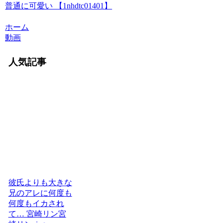
普通に可愛い 【1nhdtc01401】
ホーム
動画
人気記事
彼氏よりも大きな
兄のアレに何度も
何度もイカされ
て… 宮崎リン宮