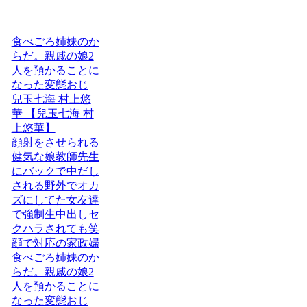
食べごろ姉妹のか
らだ。親戚の娘2
人を預かることに
なった変態おじ
兒玉七海 村上悠
華 【兒玉七海 村
上悠華】
顔射をさせられる
健気な娘教師先生
にバックで中だし
される野外でオカ
ズにしてた女友達
で強制生中出しセ
クハラされても笑
顔で対応の家政婦
食べごろ姉妹のか
らだ。親戚の娘2
人を預かることに
なった変態おじ