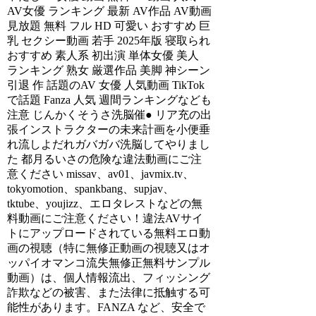
AV女優 ランキング 最新 AV作品 AV動画
見放題 無料 フル HD 可愛い おすすめ 巨
乳 セクシー動画 若手 2025年版 寝取られ
おすすめ 素人系 初出演 単体女優 美人
ランキング 熟女 厳選作品 美脚 神シーン
引退 作 話題のAV 女優 人気動画 TikTok
で話題 Fanza 人気 週間ランキングなども
注意 じんかくそうさ洗脳催● リア充の出
張インストラクターの未来計画を小便垂
れ流しよだれガバガバ洗脳してやりまし
た 都月るいさの危険な違法動画にご注
意ください missav、av01、javmix.tv、
tokyomotion、spankbang、supjav、
tktube、youjizz、エロタレストなどの無
料動画にご注意ください！違法AVサイ
トにアップロードされている無料エロ動
画の視聴（特に無修正動画の視聴又はオ
ッパイオマンコ流失無修正無料サンプル
動画）は、個人情報流出、フィッシング
詐欺などの被害、また法律に抵触する可
能性があります。FANZA など、安全で