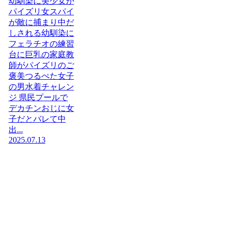
幼馴染に美少女が
パイズリ女スパイ
が敵に捕まり中だ
しされる幼馴染に
フェラチオの練習
台に巨乳の家庭教
師がパイズリのご
褒美つるぺた女子
の男水着チャレン
ジ 県民プールで
デカチンおじに女
子だとバレて中
出...
2025.07.13