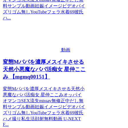
料サンプル動画妊娠イメージビデオパイ
ズリゴム無しYouTubeフェラ水着69彼氏
ハ...
動画
変態Mパパを濃厚メスイキさせる
天然小悪魔なパパ活痴女 星仲ここ
み 【mgmq00151】
変態Mパパを濃厚メスイキさせる天然小
悪魔なパパ活痴女 星仲ここみオッパイ
オマンコSEX流失missav無修正中だし無
料サンプル動画妊娠イメージビデオパイ
ズリゴム無しYouTubeフェラ水着69彼氏
ハメ撮り私生活顔射無料動画 U-NEXT
F...