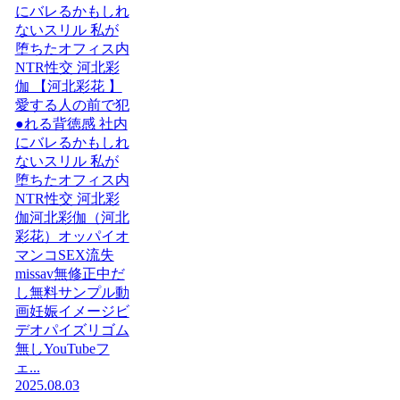
にバレるかもしれ
ないスリル 私が
堕ちたオフィス内
NTR性交 河北彩
伽 【河北彩花 】
愛する人の前で犯
●れる背徳感 社内
にバレるかもしれ
ないスリル 私が
堕ちたオフィス内
NTR性交 河北彩
伽河北彩伽（河北
彩花）オッパイオ
マンコSEX流失
missav無修正中だ
し無料サンプル動
画妊娠イメージビ
デオパイズリゴム
無しYouTubeフ
ェ...
2025.08.03