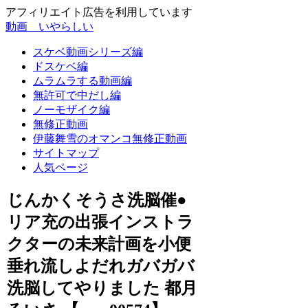
アフィリエイト広告を利用しています
動画 いやらしい
スケベ動画シリーズ編
ドスケベ編
ムラムラする動画編
無許可で中だし編
ノーモザイク編
無修正動画
伊藤舞雪のオマンコ無修正動画
サイトマップ
人気ページ
じんかくそうさ洗脳催●
リア充の出張インストラ
クターの未来計画を小便
垂れ流しよだれガバガバ
洗脳してやりました 都月