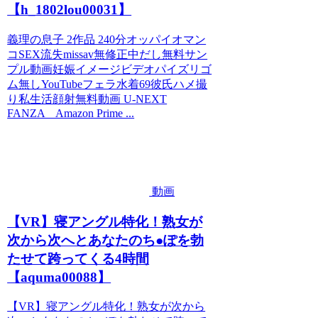
【h_1802lou00031】
義理の息子 2作品 240分オッパイオマン
コSEX流失missav無修正中だし無料サン
プル動画妊娠イメージビデオパイズリゴ
ム無しYouTubeフェラ水着69彼氏ハメ撮
り私生活顔射無料動画 U-NEXT
FANZA Amazon Prime ...
動画
【VR】寝アングル特化！熟女が
次から次へとあなたのち●ぽを勃
たせて跨ってくる4時間
【aquma00088】
【VR】寝アングル特化！熟女が次から