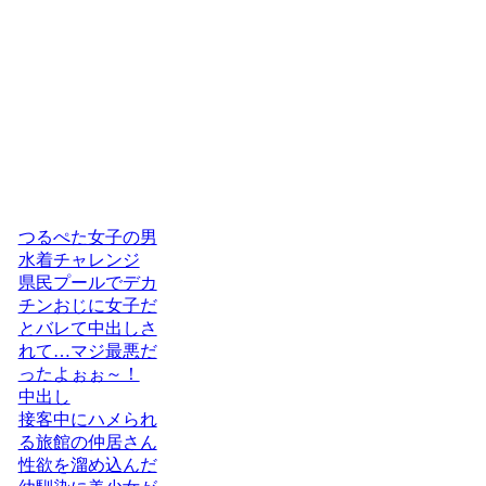
つるぺた女子の男
水着チャレンジ
県民プールでデカ
チンおじに女子だ
とバレて中出しさ
れて…マジ最悪だ
ったよぉぉ～！
中出し
接客中にハメられ
る旅館の仲居さん
性欲を溜め込んだ