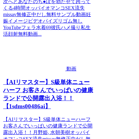
次へとあなたのち●ぽを勃たせて跨って
くる4時間オッパイオマンコSEX流失
missav無修正中だし無料サンプル動画妊
娠イメージビデオパイズリゴム無し
YouTubeフェラ水着69彼氏ハメ撮り私生
活顔射無料動画...
動画
【AIリマスター】S級単体ニュー
ハーフ お客さんでいっぱいの健康
ランドで公開露出入浴！！
【1sdms00486ai】
【AIリマスター】S級単体ニューハーフ
お客さんでいっぱいの健康ランドで公開
露出入浴！！月野姫, 水朝美樹オッパイ
オマンコSEX流失missav無修正中だし無