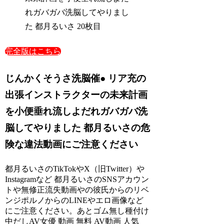
れガバガバ洗脳してやりまし
た 都月るいさ 20枚目
完全版はこちら
じんかくそうさ洗脳催● リア充の
出張インストラクターの未来計画
を小便垂れ流しよだれガバガバ洗
脳してやりました 都月るいさの危
険な違法動画にご注意ください
都月るいさのTikTokやX（旧Twitter）や
Instagramなど 都月るいさのSNSアカウン
トや無修正流失動画やの彼氏からのリベ
ンジポルノからのLINEやエロ画像など
にご注意ください。あとゴム無し種付け
中だしAV女優 動画 無料 AV動画 人気