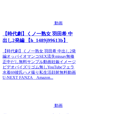
動画
【時代劇】くノ一熟女 羽田希 中
出し2発編 【h_1489j99613b】
【時代劇】くノ一熟女 羽田希 中出し2発
編オッパイオマンコSEX流失missav無修
正中だし無料サンプル動画妊娠イメージ
ビデオパイズリゴム無しYouTubeフェラ
水着69彼氏ハメ撮り私生活顔射無料動画
U-NEXT FANZA Amazon...
動画