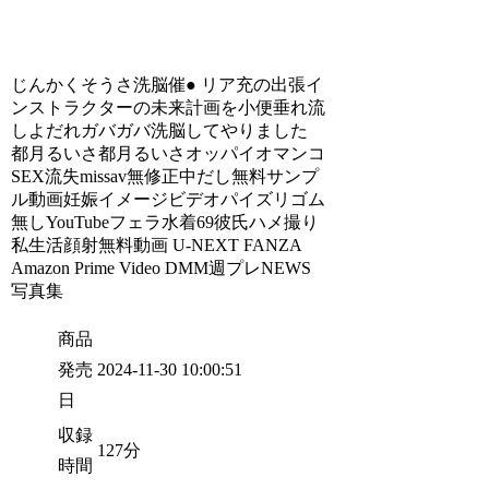
じんかくそうさ洗脳催● リア充の出張イ
ンストラクターの未来計画を小便垂れ流
しよだれガバガバ洗脳してやりました
都月るいさ都月るいさオッパイオマンコ
SEX流失missav無修正中だし無料サンプ
ル動画妊娠イメージビデオパイズリゴム
無しYouTubeフェラ水着69彼氏ハメ撮り
私生活顔射無料動画 U-NEXT FANZA
Amazon Prime Video DMM週プレNEWS
写真集
商品
発売
2024-11-30 10:00:51
日
収録
127分
時間