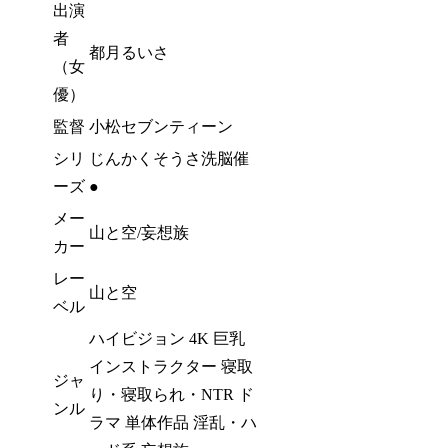
出演
者
都月るいさ
（女
優）
監督
小松セブンティーン
シリ
じんかくそうさ洗脳催
ーズ
●
メー
山と空/妄想族
カー
レー
山と空
ベル
ハイビジョン 4K 巨乳
インストラクター 寝取
ジャ
り・寝取られ・NTR ド
ンル
ラマ 単体作品 淫乱・ハ