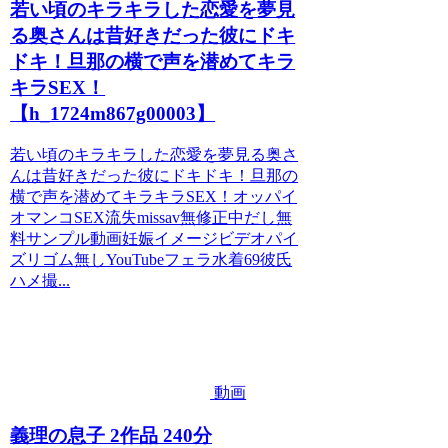
若い頃のキラキラした恋愛を夢見
る奥さんは昔好きだった彼にドキ
ドキ！旦那の横で声を潜めてキラ
キラSEX！
【h_1724m867g00003】
若い頃のキラキラした恋愛を夢見る奥さ
んは昔好きだった彼にドキドキ！旦那の
横で声を潜めてキラキラSEX！オッパイ
オマンコSEX流失missav無修正中だし無
料サンプル動画妊娠イメージビデオパイ
ズリゴム無しYouTubeフェラ水着69彼氏
ハメ撮...
動画
義理の息子 2作品 240分