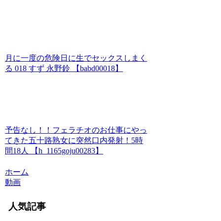
月に一度の危険日に生でセックスしまく
る 018 すず 永野鈴 【babd00018】
予告なし！！フェラチオのお仕事にやっ
てきた五十路熟女に突然口内発射！5時
間18人 【h_1165goju00283】
ホーム
動画
人気記事