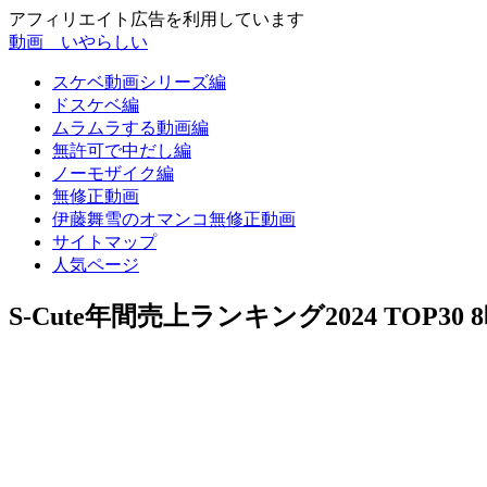
アフィリエイト広告を利用しています
動画 いやらしい
スケベ動画シリーズ編
ドスケベ編
ムラムラする動画編
無許可で中だし編
ノーモザイク編
無修正動画
伊藤舞雪のオマンコ無修正動画
サイトマップ
人気ページ
S-Cute年間売上ランキング2024 TOP30 8時