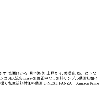
月あず, 宮西ひかる, 月本海咲, 上戸まり, 美咲音, 姫川ゆうな
ンコSEX流失missav無修正中だし無料サンプル動画妊娠イ
生活顔射無料動画 U-NEXT FANZA Amazon Prime